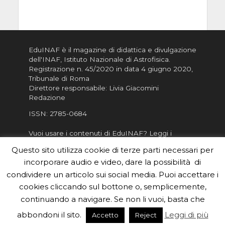
EduINAF è il magazine di didattica e divulgazione
dell'INAF,
Istituto Nazionale di Astrofisica
.
Registrazione n. 45/2020 in data 4 giugno 2020,
Tribunale di Roma
Direttore responsabile: Livia Giacomini
Redazione
ISSN:
2785-0684
Vuoi usare i contenuti di EduINAF?
Leggi i
Crediti
.
Questo sito utilizza cookie di terze parti necessari per
Informativa sulla Privacy
incorporare audio e video, dare la possibilità di
Informatva sui Cookie
condividere un articolo sui social media. Puoi accettare i
cookies cliccando sul bottone o, semplicemente,
Per la rubrica de l'Astronomo risponde, per
inviarci le tue foto o i tuoi contributi, scrivici a
continuando a navigare. Se non li vuoi, basta che
redazione.edu [chiocciola] inaf.it oppure
compila
abbondoni il sito.
Leggi di più
Accetto
Reject
il form