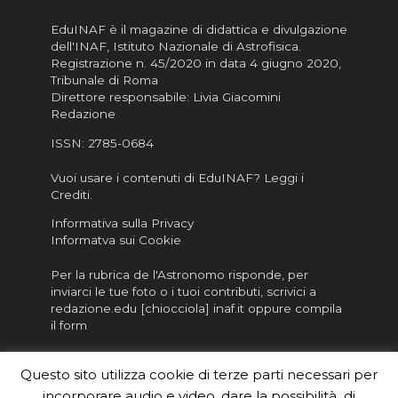
EduINAF è il magazine di didattica e divulgazione
dell'INAF,
Istituto Nazionale di Astrofisica
.
Registrazione n. 45/2020 in data 4 giugno 2020,
Tribunale di Roma
Direttore responsabile: Livia Giacomini
Redazione
ISSN:
2785-0684
Vuoi usare i contenuti di EduINAF?
Leggi i
Crediti
.
Informativa sulla Privacy
Informatva sui Cookie
Per la rubrica de l'Astronomo risponde, per
inviarci le tue foto o i tuoi contributi, scrivici a
redazione.edu [chiocciola] inaf.it oppure
compila
il form
Sei un insegnante? Scarica la nostra
brochure
da
Questo sito utilizza cookie di terze parti necessari per
distribuire nella tua scuola e…
incorporare audio e video, dare la possibilità di