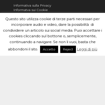
Informativa sulla Privacy
Informatva sui Cookie
Questo sito utilizza cookie di terze parti necessari per
Per la rubrica de l'Astronomo risponde, per
inviarci le tue foto o i tuoi contributi, scrivici a
incorporare audio e video, dare la possibilità di
redazione.edu [chiocciola] inaf.it oppure
compila
condividere un articolo sui social media. Puoi accettare i
il form
cookies cliccando sul bottone o, semplicemente,
Sei un insegnante? Scarica la nostra
brochure
da
continuando a navigare. Se non li vuoi, basta che
distribuire nella tua scuola e…
abbondoni il sito.
Leggi di più
Accetto
Reject
#eduinaf #inaf #astronomyforabetterworld.
Theme created by
Meks
. Powered by
WordPress
.