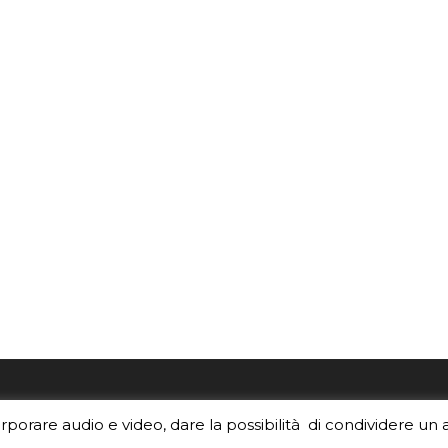
re i contenuti di EduINAF?
Per la rubrica de l'Astrono
orporare audio e video, dare la possibilità di condividere un 
rediti
.
risponde, per inviarci le tue 