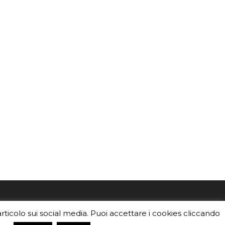
mo
Sei un insegnante? Scarica la nostra
articolo sui social media. Puoi accettare i cookies cliccando
foto o i
brochure
da distribuire nella tua