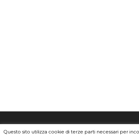
EduINAF è il magazine di didattica e
Vuoi usa
Questo sito utilizza cookie di terze parti necessari per inc
divulgazione dell'INAF,
Istituto
Leggi i C