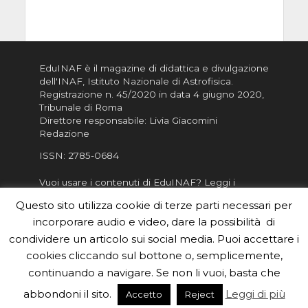
EduINAF è il magazine di didattica e divulgazione
dell'INAF,
Istituto Nazionale di Astrofisica
.
Registrazione n. 45/2020 in data 4 giugno 2020,
Tribunale di Roma
Direttore responsabile: Livia Giacomini
Redazione
ISSN:
2785-0684
Vuoi usare i contenuti di EduINAF?
Leggi i
Crediti
.
Questo sito utilizza cookie di terze parti necessari per
Informativa sulla Privacy
incorporare audio e video, dare la possibilità di
Informatva sui Cookie
condividere un articolo sui social media. Puoi accettare i
cookies cliccando sul bottone o, semplicemente,
Per la rubrica de l'Astronomo risponde, per
inviarci le tue foto o i tuoi contributi, scrivici a
continuando a navigare. Se non li vuoi, basta che
redazione.edu [chiocciola] inaf.it oppure
compila
abbondoni il sito.
Leggi di più
Accetto
Reject
il form