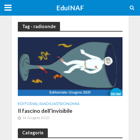
EduINAF
Tag - radioonde
EDITORIALI
•
RADIOASTRONOMIA
Il fascino dell’invisibile
14 Giugno 2021
Categorie