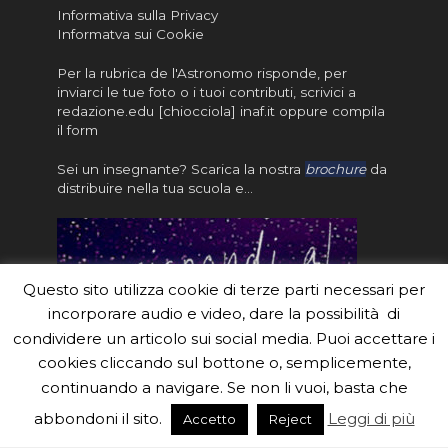
Informativa sulla Privacy
Informatva sui Cookie
Per la rubrica de l'Astronomo risponde, per
inviarci le tue foto o i tuoi contributi, scrivici a
redazione.edu [chiocciola] inaf.it oppure
compila
il form
Sei un insegnante? Scarica la nostra
brochure
da
distribuire nella tua scuola e…
Questo sito utilizza cookie di terze parti necessari per
incorporare audio e video, dare la possibilità di
condividere un articolo sui social media. Puoi accettare i
cookies cliccando sul bottone o, semplicemente,
continuando a navigare. Se non li vuoi, basta che
#eduinaf #inaf #astronomyforabetterworld.
abbondoni il sito.
Leggi di più
Accetto
Reject
Theme created by
Meks
. Powered by
WordPress
.