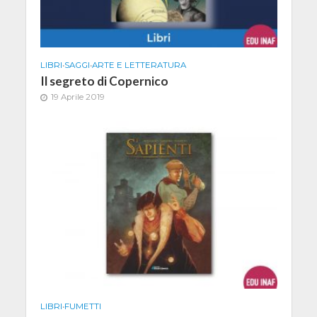
LIBRI
•
SAGGI
•
ARTE E LETTERATURA
Il segreto di Copernico
19 Aprile 2019
LIBRI
•
FUMETTI