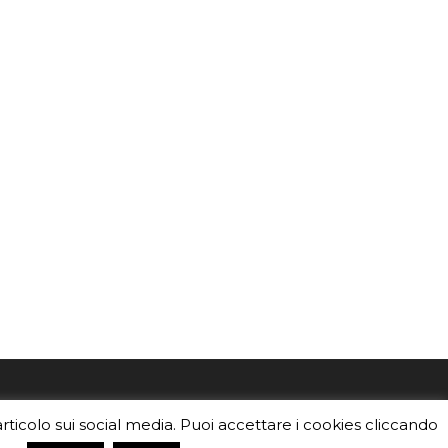
mo
Sei un insegnante? Scarica la nostra
articolo sui social media. Puoi accettare i cookies cliccando
foto o i
brochure
da distribuire nella tua