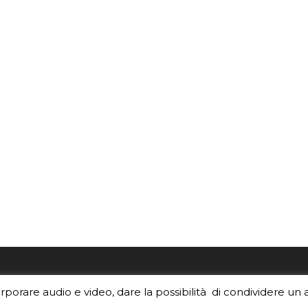
re i contenuti di EduINAF?
Per la rubrica de l'Astrono
orporare audio e video, dare la possibilità di condividere un 
rediti
.
risponde, per inviarci le tue 