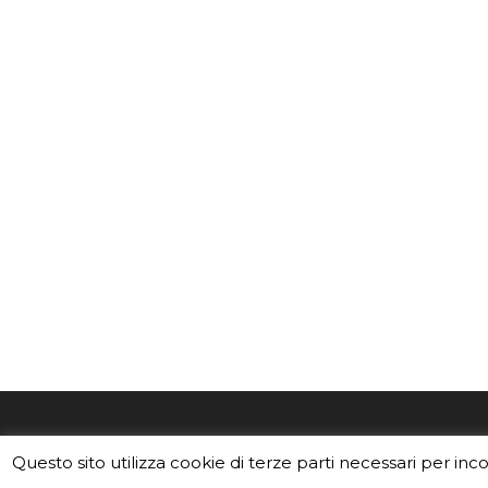
EduINAF è il magazine di didattica e
Vuoi usa
Questo sito utilizza cookie di terze parti necessari per inc
divulgazione dell'INAF,
Istituto
Leggi i C