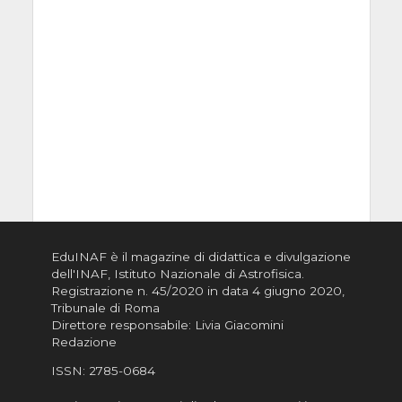
EduINAF è il magazine di didattica e divulgazione
dell'INAF,
Istituto Nazionale di Astrofisica
.
Registrazione n. 45/2020 in data 4 giugno 2020,
Tribunale di Roma
Direttore responsabile: Livia Giacomini
Redazione
ISSN:
2785-0684