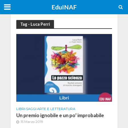
EduINAF
Tag - Luca Perri
LIBRI
•
SAGGI
•
ARTE E LETTERATURA
Un premio ignobile e un po’ improbabile
15 Marzo 2019