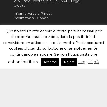
Vuoi usare i contenuti di EduINAF?
Leggi i
Crediti
.
Informativa sulla Privacy
Informatva sui Cookie
Per la rubrica de l'Astronomo risponde, per
Questo sito utilizza cookie di terze parti necessari per
inviarci le tue foto o i tuoi contributi, scrivici a
redazione.edu [chiocciola] inaf.it oppure
compila
incorporare audio e video, dare la possibilità di
il form
condividere un articolo sui social media. Puoi accettare i
cookies cliccando sul bottone o, semplicemente,
Sei un insegnante? Scarica la nostra
brochure
da
continuando a navigare. Se non li vuoi, basta che
distribuire nella tua scuola e…
abbondoni il sito.
Leggi di più
Accetto
Reject