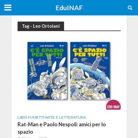
EduINAF
Tag - Leo Ortolani
LIBRI
•
FUMETTI
•
ARTE E LETTERATURA
Rat-Man e Paolo Nespoli: amici per lo
spazio