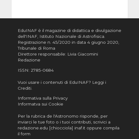
EduINAF è il magazine di didattica e divulgazione
dell'INAF,
Istituto Nazionale di Astrofisica
.
Registrazione n. 45/2020 in data 4 giugno 2020,
Tribunale di Roma
Direttore responsabile: Livia Giacomini
Redazione
ISSN:
2785-0684
Vuoi usare i contenuti di EduINAF?
Leggi i
Crediti
.
Informativa sulla Privacy
Informatva sui Cookie
Per la rubrica de l'Astronomo risponde, per
inviarci le tue foto o i tuoi contributi, scrivici a
redazione.edu [chiocciola] inaf.it oppure
compila
il form