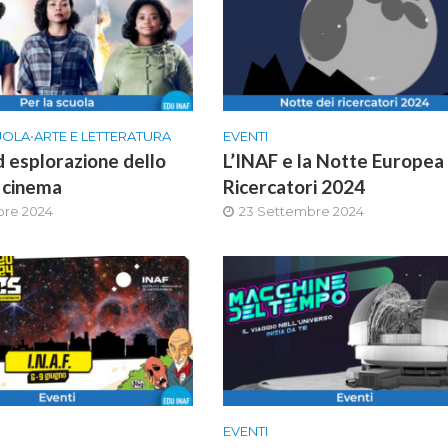
UOLA
•
ARTE E LETTERATURA
EVENTI
d esplorazione dello
L’INAF e la Notte Europea 
l cinema
Ricercatori 2024
bre 2024
23 Settembre 2024
EVENTI