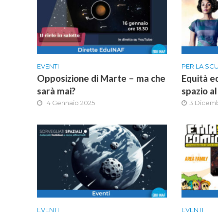
EVENTI
PER LA SC
Opposizione di Marte – ma che
Equità e
sarà mai?
spazio a
14 Gennaio 2025
3 Dicem
EVENTI
EVENTI