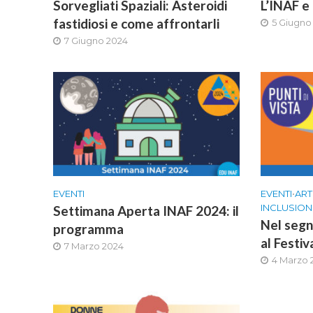
Sorvegliati Spaziali: Asteroidi
L’INAF e
fastidiosi e come affrontarli
5 Giugno
7 Giugno 2024
EVENTI
EVENTI
•
ART
INCLUSION
Settimana Aperta INAF 2024: il
Nel segn
programma
al Festiv
7 Marzo 2024
4 Marzo 