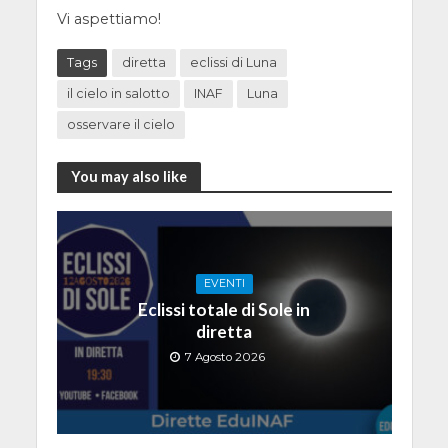
Vi aspettiamo!
Tags
diretta
eclissi di Luna
il cielo in salotto
INAF
Luna
osservare il cielo
You may also like
EVENTI
Eclissi totale di Sole in
diretta
7 Agosto 2026