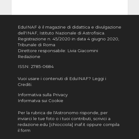
EduINAF è il magazine di didattica e divulgazione
dell'INAF,
Istituto Nazionale di Astrofisica
.
Registrazione n. 45/2020 in data 4 giugno 2020,
Tribunale di Roma
Direttore responsabile: Livia Giacomini
Redazione
ISSN:
2785-0684
Vuoi usare i contenuti di EduINAF?
Leggi i
Crediti
.
Informativa sulla Privacy
Informatva sui Cookie
Per la rubrica de l'Astronomo risponde, per
inviarci le tue foto o i tuoi contributi, scrivici a
redazione.edu [chiocciola] inaf.it oppure
compila
il form