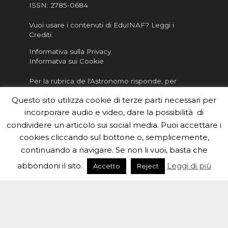
ISSN:
2785-0684
Vuoi usare i contenuti di EduINAF?
Leggi i
Crediti
.
Informativa sulla Privacy
Informatva sui Cookie
Per la rubrica de l'Astronomo risponde, per
inviarci le tue foto o i tuoi contributi, scrivici a
Questo sito utilizza cookie di terze parti necessari per
redazione.edu [chiocciola] inaf.it oppure
compila
il form
incorporare audio e video, dare la possibilità di
condividere un articolo sui social media. Puoi accettare i
Sei un insegnante? Scarica la nostra
brochure
da
cookies cliccando sul bottone o, semplicemente,
distribuire nella tua scuola e…
continuando a navigare. Se non li vuoi, basta che
abbondoni il sito.
Leggi di più
Accetto
Reject