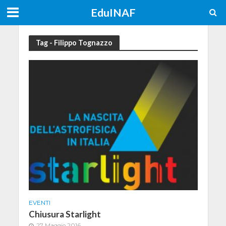
EduINAF
Tag - Filippo Tognazzo
EVENTI
Chiusura Starlight
27 Maggio 2016