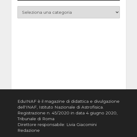
EduINAF è il magazine di didattica e divulgazione
dell'INAF,
Istituto Nazionale di Astrofisica
.
Registrazione n. 45/2020 in data 4 giugno 2020,
Tribunale di Roma
Direttore responsabile: Livia Giacomini
Redazione