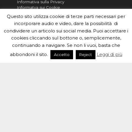
Informativa sulla Privacy
Informatva sui Cookie
Questo sito utilizza cookie di terze parti necessari per
Per la rubrica de l'Astronomo risponde, per
incorporare audio e video, dare la possibilità di
inviarci le tue foto o i tuoi contributi, scrivici a
redazione.edu [chiocciola] inaf.it oppure
compila
condividere un articolo sui social media. Puoi accettare i
il form
cookies cliccando sul bottone o, semplicemente,
continuando a navigare. Se non li vuoi, basta che
Sei un insegnante? Scarica la nostra
brochure
da
distribuire nella tua scuola e…
abbondoni il sito.
Leggi di più
Accetto
Reject
#eduinaf #inaf #astronomyforabetterworld.
Theme created by
Meks
. Powered by
WordPress
.