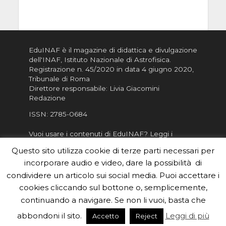
EduINAF è il magazine di didattica e divulgazione
dell'INAF,
Istituto Nazionale di Astrofisica
.
Registrazione n. 45/2020 in data 4 giugno 2020,
Tribunale di Roma
Direttore responsabile: Livia Giacomini
Redazione
ISSN:
2785-0684
Vuoi usare i contenuti di EduINAF?
Leggi i
Crediti
.
Questo sito utilizza cookie di terze parti necessari per
Informativa sulla Privacy
incorporare audio e video, dare la possibilità di
Informatva sui Cookie
condividere un articolo sui social media. Puoi accettare i
cookies cliccando sul bottone o, semplicemente,
Per la rubrica de l'Astronomo risponde, per
inviarci le tue foto o i tuoi contributi, scrivici a
continuando a navigare. Se non li vuoi, basta che
redazione.edu [chiocciola] inaf.it oppure
compila
abbondoni il sito.
Leggi di più
Accetto
Reject
il form