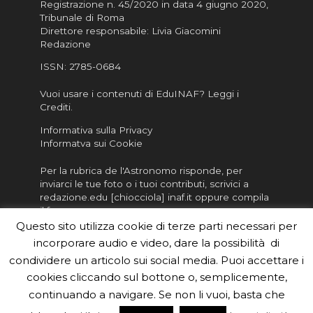
Registrazione n. 45/2020 in data 4 giugno 2020,
Tribunale di Roma
Direttore responsabile: Livia Giacomini
Redazione
ISSN:
2785-0684
Vuoi usare i contenuti di EduINAF?
Leggi i
Crediti
.
Informativa sulla Privacy
Informatva sui Cookie
Per la rubrica de l'Astronomo risponde, per
inviarci le tue foto o i tuoi contributi, scrivici a
redazione.edu [chiocciola] inaf.it oppure
compila
il form
Questo sito utilizza cookie di terze parti necessari per
Sei un insegnante? Scarica la nostra
brochure
da
incorporare audio e video, dare la possibilità di
distribuire nella tua scuola e…
condividere un articolo sui social media. Puoi accettare i
cookies cliccando sul bottone o, semplicemente,
continuando a navigare. Se non li vuoi, basta che