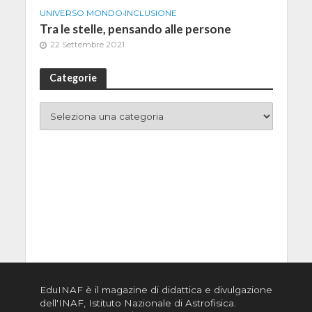
UNIVERSO MONDO
•
INCLUSIONE
Tra le stelle, pensando alle persone
22 Settembre 2021
Categorie
EduINAF è il magazine di didattica e divulgazione
dell'INAF,
Istituto Nazionale di Astrofisica
.