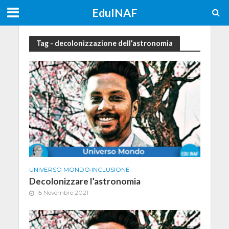
EduINAF
Tag - decolonizzazione dell’astronomia
UNIVERSO MONDO
•
INCLUSIONE
Decolonizzare l’astronomia
15 Novembre 2021