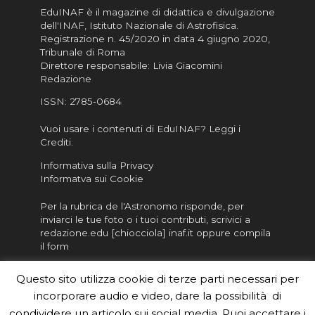
EduINAF è il magazine di didattica e divulgazione
dell'INAF,
Istituto Nazionale di Astrofisica
.
Registrazione n. 45/2020 in data 4 giugno 2020,
Tribunale di Roma
Direttore responsabile: Livia Giacomini
Redazione
ISSN:
2785-0684
Vuoi usare i contenuti di EduINAF?
Leggi i
Crediti
.
Informativa sulla Privacy
Informatva sui Cookie
Per la rubrica de l'Astronomo risponde, per
inviarci le tue foto o i tuoi contributi, scrivici a
redazione.edu [chiocciola] inaf.it oppure
compila
il form
Sei un insegnante? Scarica la nostra
brochure
da
Questo sito utilizza cookie di terze parti necessari per
distribuire nella tua scuola e…
incorporare audio e video, dare la possibilità di
condividere un articolo sui social media. Puoi accettare i