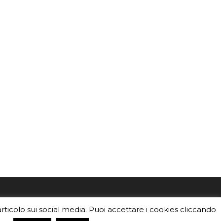
mo
Sei un insegnante? Scarica la nostra
articolo sui social media. Puoi accettare i cookies cliccando
foto o i
brochure
da distribuire nella tua