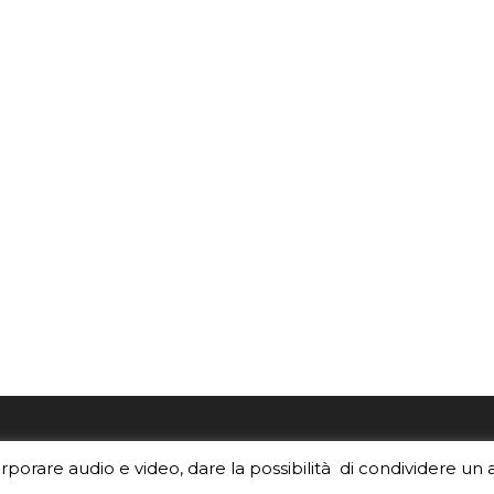
re i contenuti di EduINAF?
Per la rubrica de l'Astrono
orporare audio e video, dare la possibilità di condividere un 
rediti
.
risponde, per inviarci le tue 