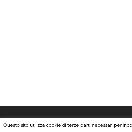
EduINAF è il magazine di didattica e
Vuoi usa
Questo sito utilizza cookie di terze parti necessari per inc
divulgazione dell'INAF,
Istituto
Leggi i C