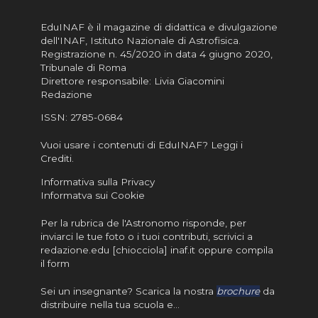
EduINAF è il magazine di didattica e divulgazione
dell'INAF,
Istituto Nazionale di Astrofisica
.
Registrazione n. 45/2020 in data 4 giugno 2020,
Tribunale di Roma
Direttore responsabile: Livia Giacomini
Redazione
ISSN:
2785-0684
Vuoi usare i contenuti di EduINAF?
Leggi i
Crediti
.
Informativa sulla Privacy
Informatva sui Cookie
Per la rubrica de l'Astronomo risponde, per
inviarci le tue foto o i tuoi contributi, scrivici a
redazione.edu [chiocciola] inaf.it oppure
compila
il form
Sei un insegnante? Scarica la nostra
brochure
da
distribuire nella tua scuola e…