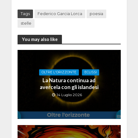
Tags
Federico Garcia Lorca
poesia
stelle
You may also like
OLTRE L'ORIZZONTE
ECLISSI
La Natura continua ad
avercela con gli islandesi
14 Luglio 2026