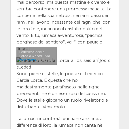
mai percorso: ma questa mattina è diverso e
sembra contenere una promessa inaudita. La
contiene nella sua nebbia, nei rami bassi dei
rami, nel lavorio incessante dei ragni che, con
le loro tele, incrinano il cristallo pulito del
vento. E tu, lumaca avventurosa, “pacifica
borghese del sentiero”, vai ““ con paura e
fiducia.
Federico GarciÌa
Lorca a 6 anni – via
commons
Sono piene di stelle, le poesie di Federico
Garcia Lorca. E questa che ho
maldestramente parafrasato nelle righe
precedenti, ne è un esempio delicatissimo.
Dove le stelle giocano un ruolo rivelatorio e
disturbante. Vediamolo.
La lumaca incontrerà due rane anziane: a
differenza di loro, la lumaca non canta nè