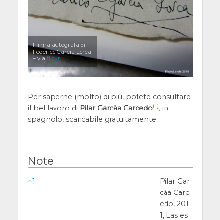
Firma autografa di
Federico Garcia Lorca
– via
flickr
Per saperne (molto) di più, potete consultare
(1)
il bel lavoro di
Pilar Garcà­a Carcedo
, in
spagnolo, scaricabile gratuitamente.
Note
Note
↑
1
Pilar Gar
cà­a Carc
edo, 201
1, Las es