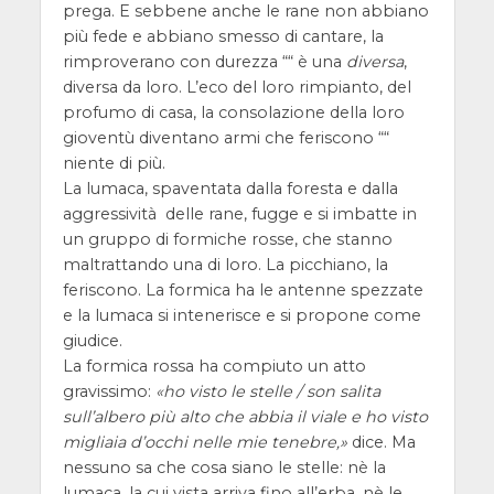
prega. E sebbene anche le rane non abbiano
più fede e abbiano smesso di cantare, la
rimproverano con durezza ““ è una
diversa
,
diversa da loro. L’eco del loro rimpianto, del
profumo di casa, la consolazione della loro
gioventù diventano armi che feriscono ““
niente di più.
La lumaca, spaventata dalla foresta e dalla
aggressività delle rane, fugge e si imbatte in
un gruppo di formiche rosse, che stanno
maltrattando una di loro. La picchiano, la
feriscono. La formica ha le antenne spezzate
e la lumaca si intenerisce e si propone come
giudice.
La formica rossa ha compiuto un atto
gravissimo:
ho visto le stelle / son salita
sull’albero più alto che abbia il viale e ho visto
migliaia d’occhi nelle mie tenebre,
dice. Ma
nessuno sa che cosa siano le stelle: nè la
lumaca, la cui vista arriva fino all’erba, nè le