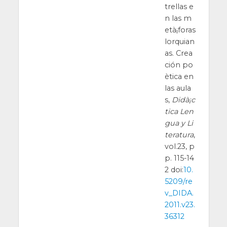
trellas e
n las m
età¡foras
lorquian
as. Crea
ción po
ètica en
las aula
s,
Didà¡c
tica Len
gua y Li
teratura
,
vol.23, p
p. 115-14
2 doi:
10.
5209/re
v_DIDA.
2011.v23.
36312