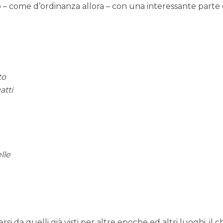
 – come d’ordinanza allora – con una interessante parte 
to
atti
lle
rsi da quelli già visti per altre epoche ed altri luoghi, il c