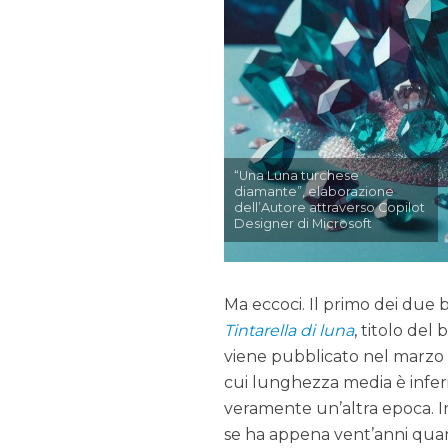
“Una Luna turchese
diamante”, elaborazione
dell’Autore attraverso Copilot
Designer di Microsoft
Ma eccoci. Il primo dei due 
Tintarella di luna
, titolo de
viene pubblicato nel marzo d
cui lunghezza media è inferio
veramente un’altra epoca. In
se ha appena vent’anni quan