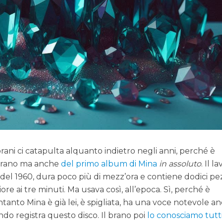
brani ci catapulta alquanto indietro negli anni, perché è
l brano ma anche
del primo album di Mina
in assoluto
. Il l
el 1960, dura poco più di mezz’ora e contiene dodici pezz
re ai tre minuti. Ma usava così, all’epoca. Sì, perché è
tanto Mina è già lei, è spigliata, ha una voce notevole a
do registra questo disco. Il brano poi
lo conosciamo tutt