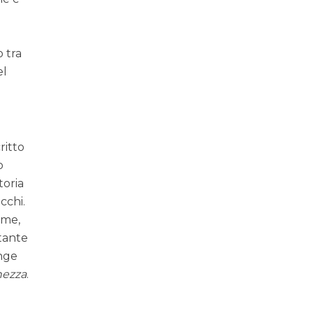
o tra
el
ritto
o
toria
cchi.
ime,
 tante
inge
hezza
.