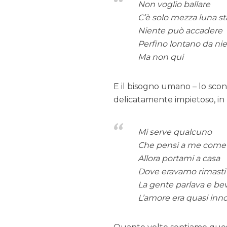
Non voglio ballare
C’è solo mezza luna s
Niente può accadere
Perfino lontano da ni
Ma non qui
E il bisogno umano – lo scon
delicatamente impietoso, in
Mi serve qualcuno
Che pensi a me come 
Allora portami a casa
Dove eravamo rimasti
La gente parlava e be
L’amore era quasi inn