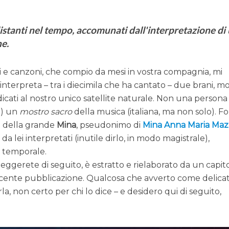
istanti nel tempo, accomunati dall'interpretazione di
ne.
ri e canzoni, che compio da mesi in vostra compagnia, mi
nterpreta – tra i diecimila che ha cantato – due brani, m
cati al nostro unico satellite naturale. Non una persona
e) un
mostro sacro
della musica (italiana, ma non solo). F
do della grande
Mina
, pseudonimo di
Mina Anna Maria Mazz
 da lei interpretati (inutile dirlo, in modo magistrale),
so temporale.
leggerete di seguito, è estratto e rielaborato da un capit
recente pubblicazione. Qualcosa che avverto come delica
arla, non certo per chi lo dice – e desidero qui di seguito,