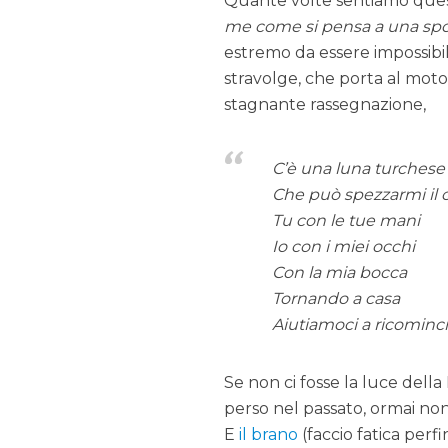
Quante volte sentiamo quest
me come si pensa a una sp
estremo da essere impossibil
stravolge, che porta al moto 
stagnante rassegnazione,
C’è una luna turchese
Che può spezzarmi il 
Tu con le tue mani
Io con i miei occhi
Con la mia bocca
Tornando a casa
Aiutiamoci a ricominc
Se non ci fosse la luce dell
perso nel passato, ormai non 
E
il brano
(faccio fatica per