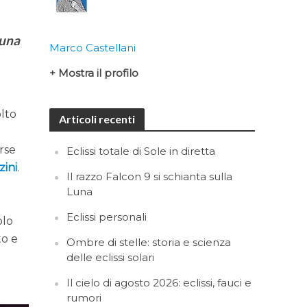
 una
Marco Castellani
+ Mostra il profilo
olto
Articoli recenti
orse
Eclissi totale di Sole in diretta
ini
.
Il razzo Falcon 9 si schianta sulla
Luna
Eclissi personali
olo
to e
Ombre di stelle: storia e scienza
delle eclissi solari
Il cielo di agosto 2026: eclissi, fauci e
rumori