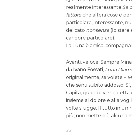
realmente interessante.
Se c
fattore
che altera cose e per
particolare, interessante, n
delicato
nonsense
(lo stare
candore particolare).
La Luna è amica, compagna: 
Avanti, veloce. Sempre Mina 
da
Ivano Fossati
,
Luna Diam
originalmente, se volete –
M
che senti subito addosso. Sì, 
Capita, quando viene detta co
insieme al dolore e alla vog
volte sfugge. Il tutto in un 
più, non mette più alcuna ma