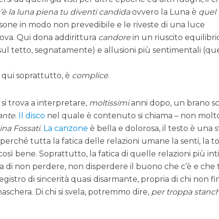
’è la luna piena tu diventi candida
ovvero la Luna è
quel
sone in modo non prevedibile e le riveste di una luce
uova. Qui dona addirittura
candore
in un riuscito equilibri
 sul tetto, segnatamente) e allusioni più sentimentali (qu
qui soprattutto, è
complice
.
si trova a interpretare,
moltissimi
anni dopo, un brano sc
ante
.
Il disco
nel quale è contenuto si chiama – non molt
ina Fossati
.
La canzone
è bella e dolorosa, il testo è una s
perché tutta la fatica delle relazioni umane la senti, la to
sì bene. Soprattutto, la fatica di quelle relazioni più int
lia di non perdere, non disperdere il buono che c’è e che
registro di sincerità quasi disarmante, propria di chi non f
schera. Di chi si svela, potremmo dire,
per troppa stanc