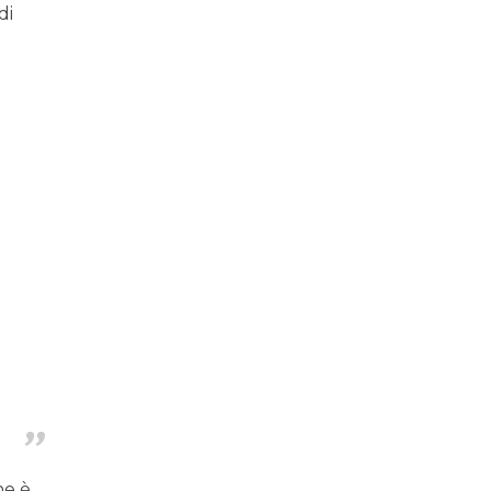
di
he è