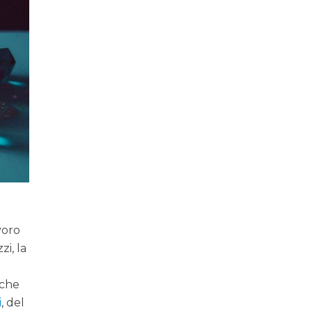
avoro
i, la
nche
i
, del