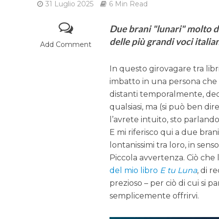
31 Luglio 2025
6 Min Read
Due brani "lunari" molto d
delle più grandi voci italia
Add Comment
In questo girovagare tra lib
imbatto in una persona che i
distanti temporalmente, dedi
qualsiasi, ma (si può ben dir
l’avrete intuito, sto parlan
E mi riferisco qui a due brani
lontanissimi tra loro, in sen
Piccola avvertenza. Ciò che 
del mio libro
E tu Luna
, di 
prezioso – per ciò di cui si p
semplicemente offrirvi.