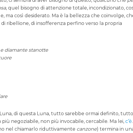
o, ci sembra di aver bisogno di questo,
qualcuno che pe
osa
, quel bisogno di attenzione totale, incondizionato, cos
e, ma così desiderato. Ma è la bellezza che coinvolge, ch
di ribellione, di insofferenza perfino verso la propria
 e diamante stanotte
cuore
iare
a Luna, di questa Luna, tutto sarebbe ormai definito, tutt
più negoziabile, non più invocabile, cercabile. Ma lei,
c’è
.
fino nel chiamarlo riduttivamente
canzone
) termina in un