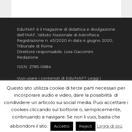
EduINAF è il magazine di didattica e divulgazione
dell'INAF,
Istituto Nazionale di Astrofisica
.
Registrazione n. 45/2020 in data 4 giugno 2020,
Tribunale di Roma
Direttore responsabile: Livia Giacomini
Redazione
ISSN:
2785-0684
Vuoi usare i contenuti di EduINAF?
Leggi i
Crediti
.
Questo sito utilizza cookie di terze parti necessari per
Informativa sulla Privacy
incorporare audio e video, dare la possibilità di
Informatva sui Cookie
condividere un articolo sui social media. Puoi accettare i
cookies cliccando sul bottone o, semplicemente,
Per la rubrica de l'Astronomo risponde, per
inviarci le tue foto o i tuoi contributi, scrivici a
continuando a navigare. Se non li vuoi, basta che
redazione.edu [chiocciola] inaf.it oppure
compila
abbondoni il sito.
Leggi di più
Accetto
Reject
il form