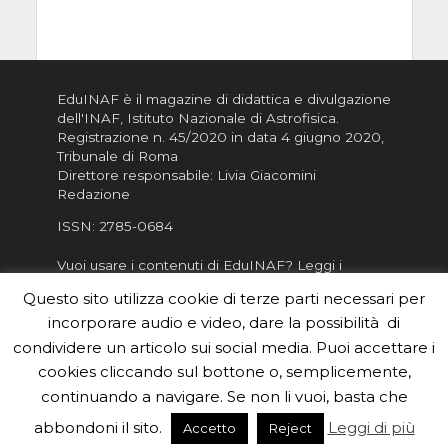
EduINAF è il magazine di didattica e divulgazione
dell'INAF,
Istituto Nazionale di Astrofisica
.
Registrazione n. 45/2020 in data 4 giugno 2020,
Tribunale di Roma
Direttore responsabile: Livia Giacomini
Redazione
ISSN:
2785-0684
Vuoi usare i contenuti di EduINAF?
Leggi i
Crediti
.
Questo sito utilizza cookie di terze parti necessari per
Informativa sulla Privacy
incorporare audio e video, dare la possibilità di
Informatva sui Cookie
condividere un articolo sui social media. Puoi accettare i
cookies cliccando sul bottone o, semplicemente,
Per la rubrica de l'Astronomo risponde, per
inviarci le tue foto o i tuoi contributi, scrivici a
continuando a navigare. Se non li vuoi, basta che
redazione.edu [chiocciola] inaf.it oppure
compila
abbondoni il sito.
Leggi di più
Accetto
Reject
il form