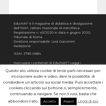
EduINAF è il magazine di didattica e divulgazione
dell'INAF,
Istituto Nazionale di Astrofisica
.
Registrazione n. 45/2020 in data 4 giugno 2020,
Tribunale di Roma
Direttore responsabile: Livia Giacomini
Redazione
ISSN:
2785-0684
Vuoi usare i contenuti di EduINAF?
Leggi i
Crediti
.
Questo sito utilizza cookie di terze parti necessari per
Informativa sulla Privacy
incorporare audio e video, dare la possibilità di
Informatva sui Cookie
condividere un articolo sui social media. Puoi accettare i
cookies cliccando sul bottone o, semplicemente,
Per la rubrica de l'Astronomo risponde, per
inviarci le tue foto o i tuoi contributi, scrivici a
continuando a navigare. Se non li vuoi, basta che
redazione.edu [chiocciola] inaf.it oppure
compila
abbondoni il sito.
Leggi di più
Accetto
Reject
il form