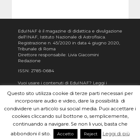
EduINAF è il magazine di didattica e divulgazione
dell'INAF,
Istituto Nazionale di Astrofisica
.
Registrazione n. 45/2020 in data 4 giugno 2020,
Tribunale di Roma
Direttore responsabile: Livia Giacomini
Redazione
ISSN:
2785-0684
Vuoi usare i contenuti di EduINAF?
Leggi i
Crediti
.
Questo sito utilizza cookie di terze parti necessari per
Informativa sulla Privacy
incorporare audio e video, dare la possibilità di
Informatva sui Cookie
condividere un articolo sui social media. Puoi accettare i
cookies cliccando sul bottone o, semplicemente,
Per la rubrica de l'Astronomo risponde, per
inviarci le tue foto o i tuoi contributi, scrivici a
continuando a navigare. Se non li vuoi, basta che
redazione.edu [chiocciola] inaf.it oppure
compila
abbondoni il sito.
Leggi di più
Accetto
Reject
il form