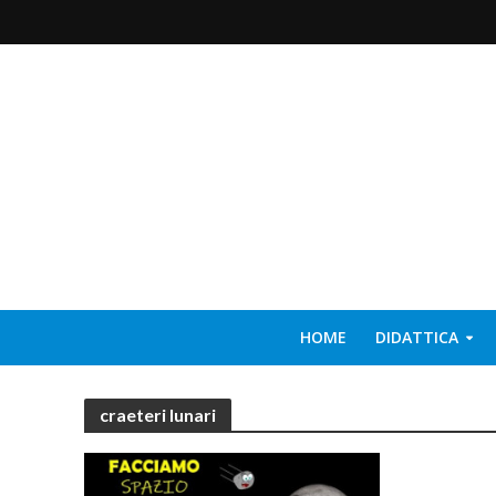
HOME
DIDATTICA
craeteri lunari