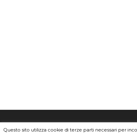
EduINAF è il magazine di didattica e
Vuoi usa
Questo sito utilizza cookie di terze parti necessari per inc
divulgazione dell'INAF,
Istituto
Leggi i C