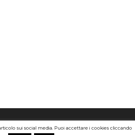
mo
Sei un insegnante? Scarica la nostra
articolo sui social media. Puoi accettare i cookies cliccando
foto o i
brochure
da distribuire nella tua