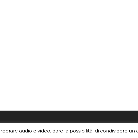
re i contenuti di EduINAF?
Per la rubrica de l'Astrono
orporare audio e video, dare la possibilità di condividere un 
rediti
.
risponde, per inviarci le tue 