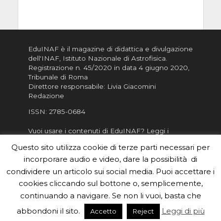
EduINAF è il magazine di didattica e divulgazione
dell'INAF,
Istituto Nazionale di Astrofisica
.
Registrazione n. 45/2020 in data 4 giugno 2020,
Tribunale di Roma
Direttore responsabile: Livia Giacomini
Redazione
ISSN:
2785-0684
Vuoi usare i contenuti di EduINAF?
Leggi i
Crediti
.
Questo sito utilizza cookie di terze parti necessari per
Informativa sulla Privacy
incorporare audio e video, dare la possibilità di
Informatva sui Cookie
condividere un articolo sui social media. Puoi accettare i
cookies cliccando sul bottone o, semplicemente,
Per la rubrica de l'Astronomo risponde, per
inviarci le tue foto o i tuoi contributi, scrivici a
continuando a navigare. Se non li vuoi, basta che
redazione.edu [chiocciola] inaf.it oppure
compila
abbondoni il sito.
Leggi di più
Accetto
Reject
il form