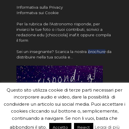
Informativa sulla Privacy
Informatva sui Cookie
Per la rubrica de l'Astronomo risponde, per
inviarci le tue foto o i tuoi contributi, scrivici a
redazione.edu [chiocciola] inaf.it oppure
compila
il form
Sei un insegnante? Scarica la nostra
brochure
da
distribuire nella tua scuola e…
Questo sito utilizza cookie di terze parti necessari per
incorporare audio e video, dare la possibilità di
condividere un articolo sui social media. Puoi accettare i
cookies cliccando sul bottone o, semplicemente,
continuando a navigare. Se non li vuoi, basta che
#eduinaf #inaf #astronomyforabetterworld.
abbondoni il sito.
Leggi di più
Accetto
Reject
Theme created by
Meks
. Powered by
WordPress
.