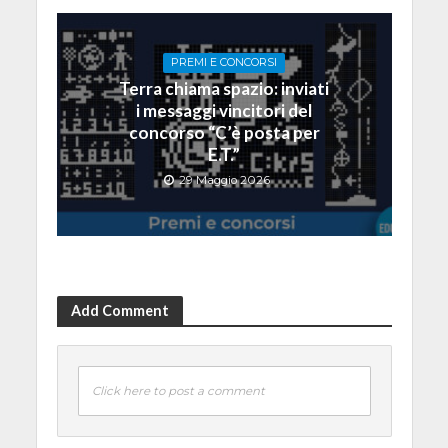
PREMI E CONCORSI
Terra chiama spazio: inviati
i messaggi vincitori del
concorso “C’è posta per
E.T.”
29 Maggio 2026
Add Comment
Click here to post a comment