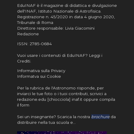
EduINAF è il magazine di didattica e divulgazione
dell'INAF,
Istituto Nazionale di Astrofisica
.
Registrazione n. 45/2020 in data 4 giugno 2020,
Tribunale di Roma
Direttore responsabile: Livia Giacomini
Redazione
ISSN:
2785-0684
Vuoi usare i contenuti di EduINAF?
Leggi i
Crediti
.
Informativa sulla Privacy
Informatva sui Cookie
Per la rubrica de l'Astronomo risponde, per
inviarci le tue foto o i tuoi contributi, scrivici a
redazione.edu [chiocciola] inaf.it oppure
compila
il form
Sei un insegnante? Scarica la nostra
brochure
da
distribuire nella tua scuola e…