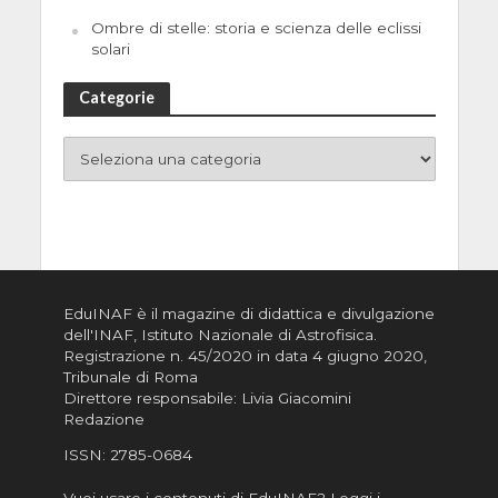
Ombre di stelle: storia e scienza delle eclissi
solari
Categorie
EduINAF è il magazine di didattica e divulgazione
dell'INAF,
Istituto Nazionale di Astrofisica
.
Registrazione n. 45/2020 in data 4 giugno 2020,
Tribunale di Roma
Direttore responsabile: Livia Giacomini
Redazione
ISSN:
2785-0684