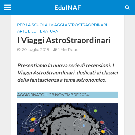
EduINAF
PER LA SCUOLA
•
I VIAGGI ASTROSTRAORDINARI
•
ARTE E LETTERATURA
I Viaggi AstroStraordinari
20 Luglio 2018
1 Min Read
Presentiamo la nuova serie di recensioni: I
Viaggi AstroStraordinari, dedicati ai classici
della fantascienza a tema astronomico.
AGGIORNATO IL 28 NOVEMBRE 2024