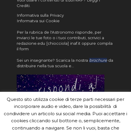
Vuoi usare i contenuti di EduINAF?
Leggi i
Crediti
.
Informativa sulla Privacy
Informatva sui Cookie
Per la rubrica de l'Astronomo risponde, per
inviarci le tue foto o i tuoi contributi, scrivici a
redazione.edu [chiocciola] inaf.it oppure
compila
il form
Sei un insegnante? Scarica la nostra
brochure
da
distribuire nella tua scuola e…
Questo sito utilizza cookie di terze parti necessari per
incorporare audio e video, dare la possibilità di
condividere un articolo sui social media. Puoi accettare i
cookies cliccando sul bottone o, semplicemente,
continuando a navigare. Se non li vuoi, basta che