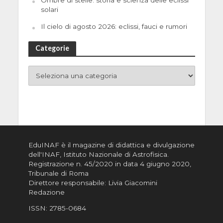
solari
Il cielo di agosto 2026: eclissi, fauci e rumori
Categorie
EduINAF è il magazine di didattica e divulgazione
dell'INAF,
Istituto Nazionale di Astrofisica
.
Registrazione n. 45/2020 in data 4 giugno 2020,
Tribunale di Roma
Direttore responsabile: Livia Giacomini
Redazione
ISSN:
2785-0684