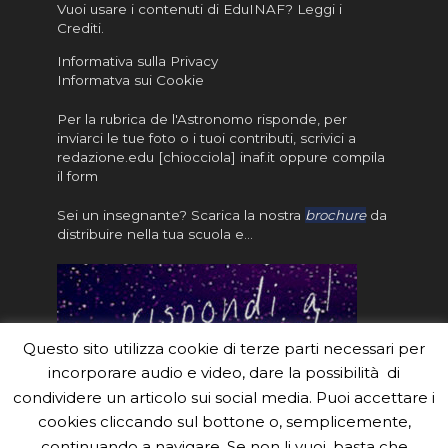
Vuoi usare i contenuti di EduINAF?
Leggi i
Crediti
.
Informativa sulla Privacy
Informatva sui Cookie
Per la rubrica de l'Astronomo risponde, per
inviarci le tue foto o i tuoi contributi, scrivici a
redazione.edu [chiocciola] inaf.it oppure
compila
il form
Sei un insegnante? Scarica la nostra
brochure
da
distribuire nella tua scuola e…
Questo sito utilizza cookie di terze parti necessari per
incorporare audio e video, dare la possibilità di
condividere un articolo sui social media. Puoi accettare i
cookies cliccando sul bottone o, semplicemente,
continuando a navigare. Se non li vuoi, basta che