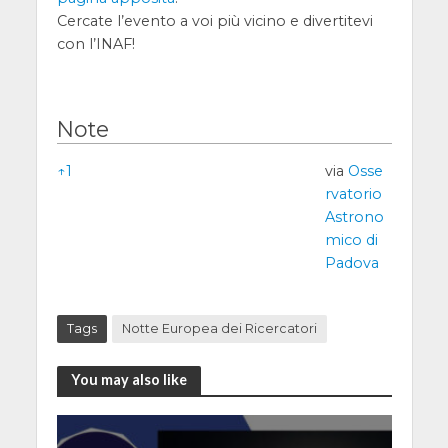
Cercate l’evento a voi più vicino e divertitevi
con l’INAF!
Note
Note
↑
1
via
Osse
rvatorio
Astrono
mico di
Padova
Tags
Notte Europea dei Ricercatori
You may also like