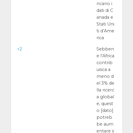
ncano i
dati di C
anada e
Stati Uni
ti d’Ame
rica
↑
2
Sebben
e l’Africa
contrib
uisca a
meno d
el 3% de
lla ricerc
a global
e, quest
o [dato]
potreb
be aum
entare s