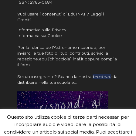
ISSN:
2785-0684
Vuoi usare i contenuti di EduINAF?
Leggi i
Crediti
.
Informativa sulla Privacy
Informatva sui Cookie
Per la rubrica de l'Astronomo risponde, per
inviarci le tue foto o i tuoi contributi, scrivici a
redazione.edu [chiocciola] inaf.it oppure
compila
il form
Sei un insegnante? Scarica la nostra
brochure
da
distribuire nella tua scuola e…
Questo sito utilizza cookie di terze parti necessari per
incorporare audio e video, dare la possibilità di
condividere un articolo sui social media. Puoi accettare i