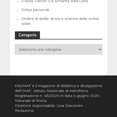
Il razzo Falcon 9 si schianta sulla Luna
Eclissi personali
Ombre di stelle: storia e scienza delle eclissi
solari
Categorie
EduINAF è il magazine di didattica e divulgazione
dell'INAF,
Istituto Nazionale di Astrofisica
.
Registrazione n. 45/2020 in data 4 giugno 2020,
Tribunale di Roma
Direttore responsabile: Livia Giacomini
Redazione