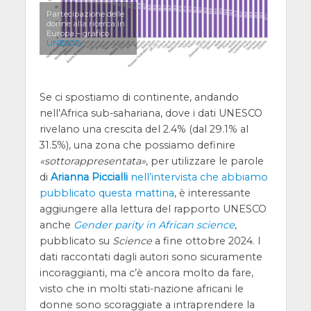
Partecipazione delle
donne alla ricerca in
Europa – grafico
UNESCO
Se ci spostiamo di continente, andando
nell’Africa sub-sahariana, dove i dati UNESCO
rivelano una crescita del 2.4% (dal 29.1% al
31.5%), una zona che possiamo definire
sottorappresentata
, per utilizzare le parole
di
Arianna Piccialli
nell’intervista che abbiamo
pubblicato questa mattina
, è interessante
aggiungere alla lettura del rapporto UNESCO
anche
Gender parity in African science
,
pubblicato su
Science
a fine ottobre 2024. I
dati raccontati dagli autori sono sicuramente
incoraggianti, ma c’è ancora molto da fare,
visto che in molti stati-nazione africani le
donne sono scoraggiate a intraprendere la