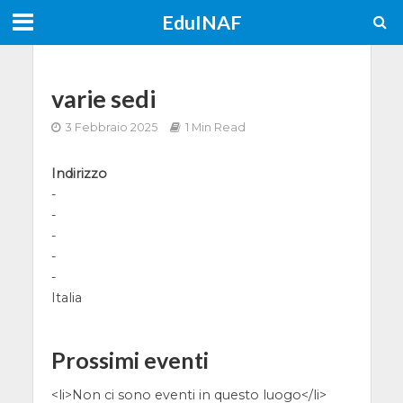
EduINAF
varie sedi
3 Febbraio 2025
1 Min Read
Indirizzo
-
-
-
-
-
Italia
Prossimi eventi
<li>Non ci sono eventi in questo luogo</li>