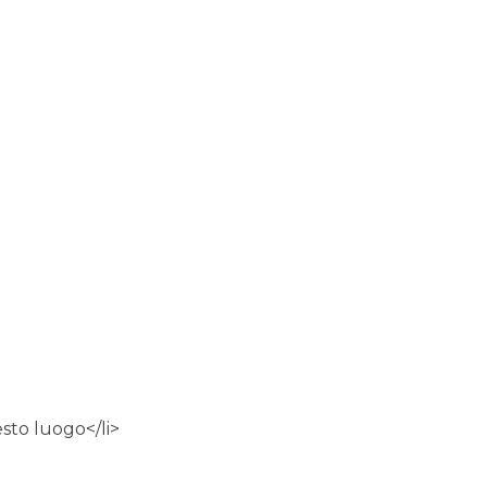
i
esto luogo</li>