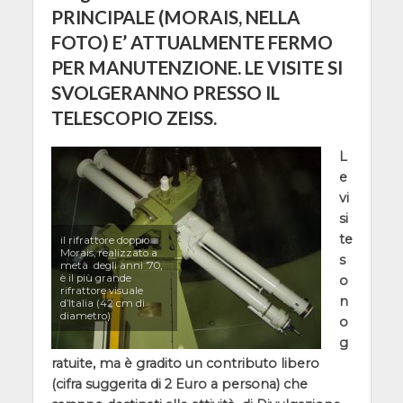
PRINCIPALE (MORAIS, NELLA
FOTO) E’ ATTUALMENTE FERMO
PER MANUTENZIONE. LE VISITE SI
SVOLGERANNO PRESSO IL
TELESCOPIO ZEISS.
L
e
vi
si
te
il rifrattore doppio
Morais, realizzato a
s
metà degli anni ’70,
è il più grande
o
rifrattore visuale
n
d’Italia (42 cm di
diametro)
o
g
ratuite, ma è gradito un contributo libero
(cifra suggerita di 2 Euro a persona) che