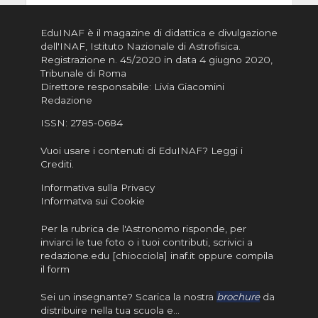
EduINAF è il magazine di didattica e divulgazione
dell'INAF,
Istituto Nazionale di Astrofisica
.
Registrazione n. 45/2020 in data 4 giugno 2020,
Tribunale di Roma
Direttore responsabile: Livia Giacomini
Redazione
ISSN:
2785-0684
Vuoi usare i contenuti di EduINAF?
Leggi i
Crediti
.
Informativa sulla Privacy
Informatva sui Cookie
Per la rubrica de l'Astronomo risponde, per
inviarci le tue foto o i tuoi contributi, scrivici a
redazione.edu [chiocciola] inaf.it oppure
compila
il form
Sei un insegnante? Scarica la nostra
brochure
da
distribuire nella tua scuola e…