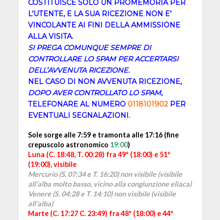
COSTITUISCE SOLO UN PROMEMORIA PER
L’UTENTE, E LA SUA RICEZIONE NON E’
VINCOLANTE AI FINI DELLA AMMISSIONE
ALLA VISITA.
SI PREGA COMUNQUE SEMPRE DI
CONTROLLARE LO SPAM PER ACCERTARSI
DELL’AVVENUTA RICEZIONE.
NEL CASO DI NON AVVENUTA RICEZIONE,
DOPO AVER CONTROLLATO LO SPAM
,
TELEFONARE AL NUMERO
0118101902
PER
EVENTUALI SEGNALAZIONI.
Sole sorge alle 7:59 e tramonta alle 17:16 (fine
crepuscolo astronomico
19:00
)
Luna (C. 18:48, T. 00:28) fra 49º (18:00) e 51º
(19:00), visibile
Mercurio (S. 07:34 e T. 16:20) non visibile (visibile
all’alba molto basso, vicino alla congiunzione eliaca)
Venere (S. 04:28 e T. 14:10) non visibile (visibile
all’alba)
Marte (C. 17:27 C. 23:49) fra 48º (18:00) e 44º