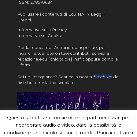
ISSN:
2785-0684
Vuoi usare i contenuti di EduINAF?
Leggi i
Crediti
.
Informativa sulla Privacy
Informatva sui Cookie
Per la rubrica de l'Astronomo risponde, per
inviarci le tue foto o i tuoi contributi, scrivici a
redazione.edu [chiocciola] inaf.it oppure
compila
il form
Sei un insegnante? Scarica la nostra
brochure
da
distribuire nella tua scuola e…
Questo sito utilizza cookie di terze parti necessari per
incorporare audio e video, dare la possibilità di
condividere un articolo sui social media. Puoi accettare i