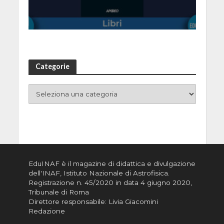
Categorie
EduINAF è il magazine di didattica e divulgazione
dell'INAF,
Istituto Nazionale di Astrofisica
.
Registrazione n. 45/2020 in data 4 giugno 2020,
Tribunale di Roma
Direttore responsabile: Livia Giacomini
Redazione