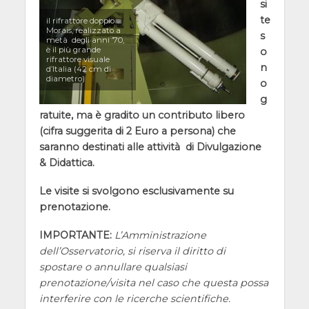
si
te
il rifrattore doppio
Morais, realizzato a
s
metà degli anni ’70,
è il più grande
o
rifrattore visuale
n
d’Italia (42 cm di
diametro)
o
g
ratuite, ma è gradito un contributo libero
(cifra suggerita di 2 Euro a persona) che
saranno destinati alle attività di Divulgazione
& Didattica.
Le visite si svolgono esclusivamente su
prenotazione.
IMPORTANTE:
L’Amministrazione
dell’Osservatorio, si riserva il diritto di
spostare o annullare qualsiasi
prenotazione/visita nel caso che questa possa
interferire con le ricerche scientifiche.