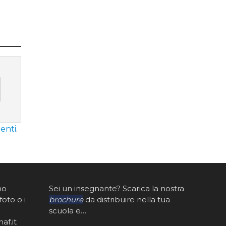
enti
.
mo
Sei un insegnante? Scarica la nostra
foto o i
brochure
da distribuire nella tua
scuola e…
af.it