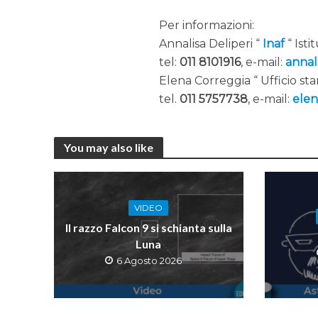
Per informazioni:
Annalisa Deliperi “
Inaf
“ Isti
tel:
011 8101916
, e-mail:
annali
Elena Correggia “ Ufficio s
tel.
011 5757738
, e-mail:
elen
You may also like
VIDEO
Il razzo Falcon 9 si schianta sulla
Luna
6 Agosto 2026