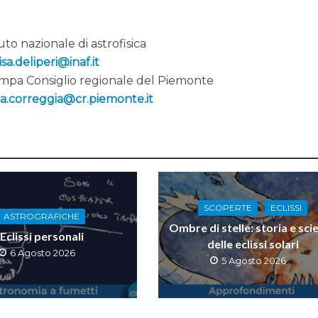
tuto nazionale di astrofisica
sa.deliperi@inaf.it
tampa Consiglio regionale del Piemonte
a.correggia@cr.piemonte.it
SCOPERTE
ECLISSI
ASTROGRAFICHE
Ombre di stelle: storia e sci
Eclissi personali
delle eclissi solari
6 Agosto 2026
5 Agosto 2026