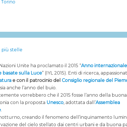
i Torino
azioni Unite ha proclamato il 2015 “
Anno internazional
e basate sulla Luce
” (IYL 2015). Enti di ricerca, appassionat
atura
e con il patrocinio del
Consiglio regionale del Pie
 sia anche l’anno del buio.
emente vorrebbero che il 2015 fosse l’anno della buona
ntonia con la proposta
Unesco
, adottata dall’
Assemblea
e
.
lo notturno, creando il fenomeno dell’inquinamento lumin
rvazione del cielo stellato dai centri urbani e da buona p