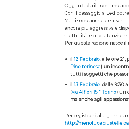
Oggi in Italia il consumo an
Con il passaggio ai Led potre
Ma ci sono anche dei rischi. 
ancora più aggressiva e dispe
elettricità e manutenzione.
Per questa ragione nasce il
il
12 Febbraio
, alle ore 21,
Pino torinese
) un incontro
tutti i soggetti che poss
il
13 Febbraio
, dalle 9:30 
(
via Alfieri 15 “ Torino
) un 
ma anche agli appassionati
Per registrarsi alla giornata 
http://menolucepiustelle.oato