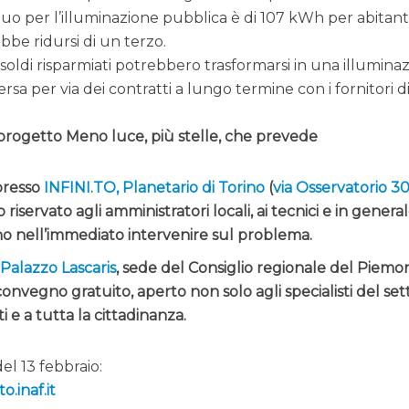
nuo per l’illuminazione pubblica è di 107 kWh per abitant
bbe ridursi di un terzo.
I soldi risparmiati potrebbero trasformarsi in una illumina
rsa per via dei contratti a lungo termine con i fornitori d
 progetto Meno luce, più stelle, che prevede
 presso
INFINI.TO, Planetario di Torino
(
via Osservatorio 30
 riservato agli amministratori locali, ai tecnici e in genera
ono nell’immediato intervenire sul problema.
a
Palazzo Lascaris
, sede del Consiglio regionale del Piemo
convegno gratuito, aperto non solo agli specialisti del set
 e a tutta la cittadinanza.
del 13 febbraio:
.inaf.it