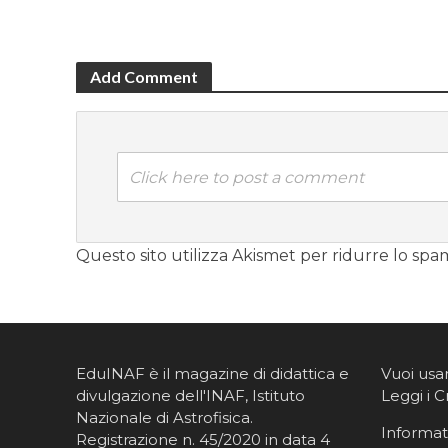
Add Comment
Click here to post a comment
Questo sito utilizza Akismet per ridurre lo spa
EduINAF è il magazine di didattica e
Vuoi usa
divulgazione dell'INAF,
Istituto
Leggi i C
Nazionale di Astrofisica
.
Informati
Registrazione n. 45/2020 in data 4