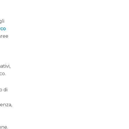
gli
rco
aree
tivi,
co.
o di
cenza,
one.