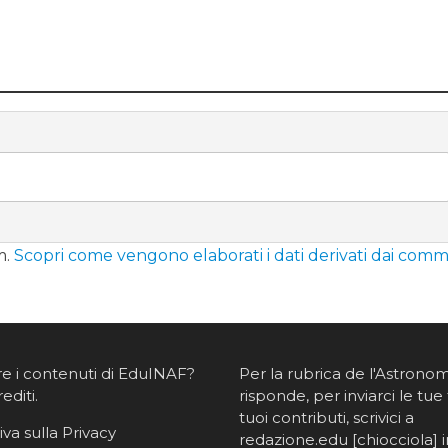
m.
Scopri come vengono elaborati i dati derivati dai comm
re i contenuti di EduINAF?
Per la rubrica de l'Astrono
rediti
.
risponde, per inviarci le tue 
tuoi contributi, scrivici a
va sulla Privacy
redazione.edu [chiocciola] in