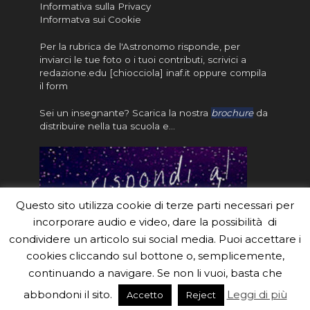
Informativa sulla Privacy
Informatva sui Cookie
Per la rubrica de l'Astronomo risponde, per
inviarci le tue foto o i tuoi contributi, scrivici a
redazione.edu [chiocciola] inaf.it oppure
compila
il form
Sei un insegnante? Scarica la nostra
brochure
da
distribuire nella tua scuola e…
Questo sito utilizza cookie di terze parti necessari per
incorporare audio e video, dare la possibilità di
condividere un articolo sui social media. Puoi accettare i
cookies cliccando sul bottone o, semplicemente,
continuando a navigare. Se non li vuoi, basta che
#eduinaf #inaf #astronomyforabetterworld.
abbondoni il sito.
Leggi di più
Accetto
Reject
Theme created by
Meks
. Powered by
WordPress
.