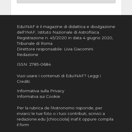
EduINAF è il magazine di didattica e divulgazione
dell'INAF,
Istituto Nazionale di Astrofisica
.
Registrazione n. 45/2020 in data 4 giugno 2020,
Tribunale di Roma
Direttore responsabile: Livia Giacomini
Redazione
ISSN:
2785-0684
Vuoi usare i contenuti di EduINAF?
Leggi i
Crediti
.
Informativa sulla Privacy
Informatva sui Cookie
Per la rubrica de l'Astronomo risponde, per
inviarci le tue foto o i tuoi contributi, scrivici a
redazione.edu [chiocciola] inaf.it oppure
compila
il form