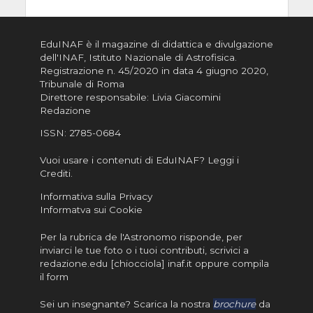
EduINAF è il magazine di didattica e divulgazione
dell'INAF,
Istituto Nazionale di Astrofisica
.
Registrazione n. 45/2020 in data 4 giugno 2020,
Tribunale di Roma
Direttore responsabile: Livia Giacomini
Redazione
ISSN:
2785-0684
Vuoi usare i contenuti di EduINAF?
Leggi i
Crediti
.
Informativa sulla Privacy
Informatva sui Cookie
Per la rubrica de l'Astronomo risponde, per
inviarci le tue foto o i tuoi contributi, scrivici a
redazione.edu [chiocciola] inaf.it oppure
compila
il form
Sei un insegnante? Scarica la nostra
brochure
da