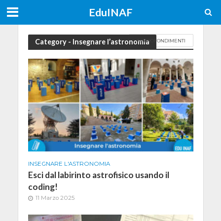
EduINAF
Category - Insegnare l’astronomia
APPROFONDIMENTI
INSEGNARE L'ASTRONOMIA
Esci dal labirinto astrofisico usando il
coding!
11 Marzo 2025