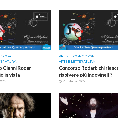
ONCORSI
•
PREMI E CONCORSI
•
TTERATURA
ARTE E LETTERATURA
 Gianni Rodari:
Concorso Rodari: chi riesc
o in vista!
risolvere più indovinelli?
2025
24 Marzo 2025