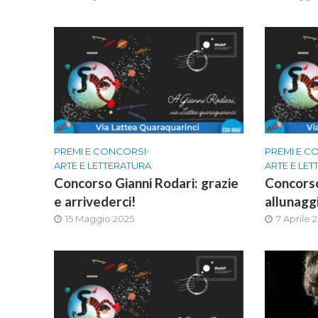
PREMI E CONCORSI
•
PREMI E C
ARTE E LETTERATURA
ARTE E LE
Concorso Gianni Rodari: grazie
Concorso
e arrivederci!
allunaggi
15 Maggio 2025
7 Aprile 