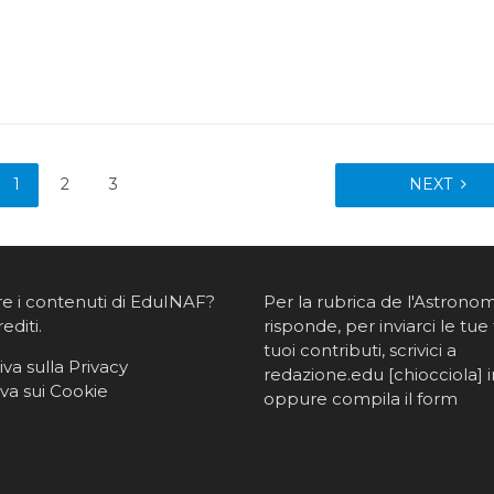
1
2
3
NEXT
re i contenuti di EduINAF?
Per la rubrica de l'Astrono
rediti
.
risponde, per inviarci le tue 
tuoi contributi, scrivici a
va sulla Privacy
redazione.edu [chiocciola] in
va sui Cookie
oppure
compila il form