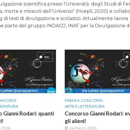
vulgazione scientifica presso l'Università degli Studi di Fer
ta, morte e miracoli dell'Universo" (Hoepli, 2020) e collab
g di testi di divulgazione e scolastici. Attualmente lavora
me parte del gruppo INDACO, INAF per la Divulgazione d
ONCORSI
•
PREMI E CONCORSI
•
TTERATURA
ARTE E LETTERATURA
 Gianni Rodari: quanti
Concorso Gianni Rodari: e
i!
gli alieni!
o 2026
24 Marzo 2026