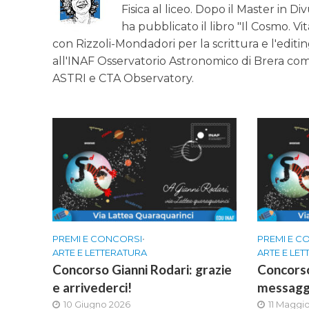
Fisica al liceo. Dopo il Master in Di
ha pubblicato il libro "Il Cosmo. Vi
con Rizzoli-Mondadori per la scrittura e l'editin
all'INAF Osservatorio Astronomico di Brera co
ASTRI e CTA Observatory.
PREMI E CONCORSI
•
PREMI E C
ARTE E LETTERATURA
ARTE E LE
Concorso Gianni Rodari: grazie
Concorso
e arrivederci!
messagg
10 Giugno 2026
11 Maggi