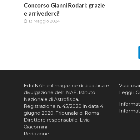
Concorso Gianni Rodari: grazie
e arrivederci!
13 Maggio 2024
EduINAF è il magazine di didattica e
Vuoi usa
divulgazione dell'INAF,
Istituto
Leggi i C
Nazionale di Astrofisica
.
Informati
Registrazione n. 45/2020 in data 4
Informat
giugno 2020, Tribunale di Roma
Direttore responsabile: Livia
Giacomini
Redazione