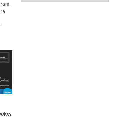
rara,
ora
i
vviva