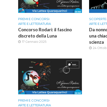
PREMI E CONCORSI
•
SCOPERTE
ARTE E LETTERATURA
ARTE E LE
Concorso Rodari: il fascino
Da nonno
discreto della Luna
una chiac
scienza
17 Gennaio 2025
24 Ottob
PREMI E CONCORSI
•
ARTE E LETTERATURA