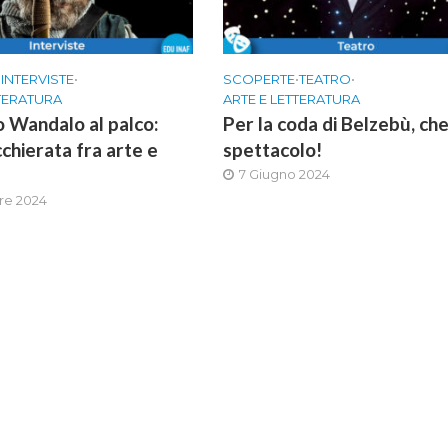
•
INTERVISTE
•
SCOPERTE
•
TEATRO
•
TTERATURA
ARTE E LETTERATURA
 Wandalo al palco:
Per la coda di Belzebù, ch
chierata fra arte e
spettacolo!
7 Giugno 2024
re 2024