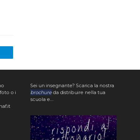
mo
Sei un insegnante? Scarica la nostra
foto o i
brochure
da distribuire nella tua
scuola e…
af.it