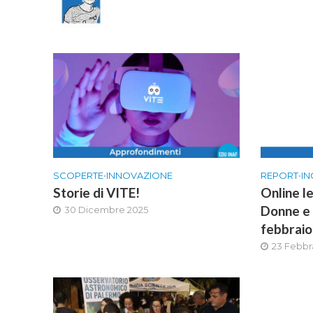
SCOPERTE
•
INNOVAZIONE
REPORT
•
IN
Storie di VITE!
Online le
Donne e 
30 Dicembre 2025
febbrai
23 Febbr