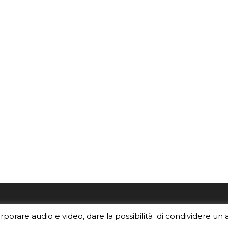
re i contenuti di EduINAF?
Per la rubrica de l'Astrono
orporare audio e video, dare la possibilità di condividere un 
rediti
.
risponde, per inviarci le tue 