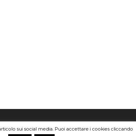
mo
Sei un insegnante? Scarica la nostra
articolo sui social media. Puoi accettare i cookies cliccando
foto o i
brochure
da distribuire nella tua