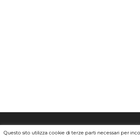
EduINAF è il magazine di didattica e
Vuoi usa
Questo sito utilizza cookie di terze parti necessari per inc
divulgazione dell'INAF,
Istituto
Leggi i C