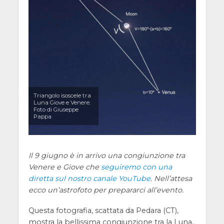
Triangolo isoscele tra
Luna Giove e Venere.
Foto di Giuseppe
Pappa
Il 9 giugno è in arrivo una congiunzione tra
Venere e Giove che
seguiremo con una
diretta sul nostro canale YouTube
. Nell’attesa
ecco un’astrofoto per prepararci all’evento.
Questa fotografia, scattata da Pedara (CT),
mostra la bellissima congiunzione tra la Luna,