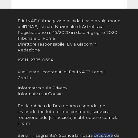
EduINAF è il magazine di didattica e divulgazione
dell'INAF,
Istituto Nazionale di Astrofisica
.
Registrazione n. 45/2020 in data 4 giugno 2020,
Tribunale di Roma
Direttore responsabile: Livia Giacomini
Redazione
ISSN:
2785-0684
Vuoi usare i contenuti di EduINAF?
Leggi i
Crediti
.
Informativa sulla Privacy
Informatva sui Cookie
Per la rubrica de l'Astronomo risponde, per
inviarci le tue foto o i tuoi contributi, scrivici a
redazione.edu [chiocciola] inaf.it oppure
compila
il form
Sei un insegnante? Scarica la nostra
brochure
da