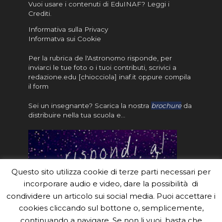
Vuoi usare i contenuti di EduINAF?
Leggi i
Crediti
.
Informativa sulla Privacy
Informatva sui Cookie
Per la rubrica de l'Astronomo risponde, per
inviarci le tue foto o i tuoi contributi, scrivici a
redazione.edu [chiocciola] inaf.it oppure
compila
il form
Sei un insegnante? Scarica la nostra
brochure
da
distribuire nella tua scuola e…
Questo sito utilizza cookie di terze parti necessari per
incorporare audio e video, dare la possibilità di
condividere un articolo sui social media. Puoi accettare i
cookies cliccando sul bottone o, semplicemente,
continuando a navigare. Se non li vuoi, basta che