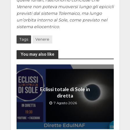
Venere non poteva muoversi lungo gli epicicli
previsti dal sistema Tolemaico, ma lungo
un’orbita intorno al Sole, come previsto nel
sistema eliocentrico.
Tags
Venere
You may also like
Eclissi totale di Sole in
diretta
7 Agosto 2026