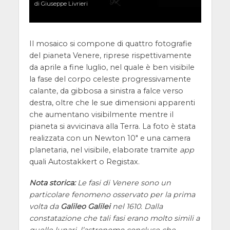
di Giuseppe Livrieri
Il mosaico si compone di quattro fotografie
del pianeta Venere, riprese rispettivamente
da aprile a fine luglio, nel quale è ben visibile
la fase del corpo celeste progressivamente
calante, da gibbosa a sinistra a falce verso
destra, oltre che le sue dimensioni apparenti
che aumentano visibilmente mentre il
pianeta si avvicinava alla Terra. La foto è stata
realizzata con un Newton 10″ e una camera
planetaria, nel visibile, elaborate tramite
app
quali Autostakkert o Registax.
Nota storica:
Le fasi di Venere sono un
particolare fenomeno osservato per la prima
volta da
Galileo Galilei
nel 1610. Dalla
constatazione che tali fasi erano molto simili a
quelle lunari, l’astronomo concluse che