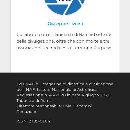
Giuseppe Livrieri
Collaboro con il Planetario di Bari nel settore
della divulgazione, oltre che con molte altre
associazioni secondarie sul territorio Pugliese.
EduINAF è il magazine di didattica e divulgazione
dell'INAF,
Istituto Nazionale di Astrofisica
.
Registrazione n. 45/2020 in data 4 giugno 2020,
Tribunale di Roma
Direttore responsabile: Livia Giacomini
Redazione
ISSN:
2785-0684