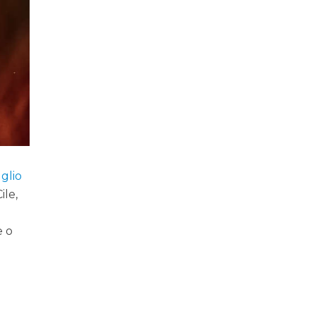
uglio
ile,
e o