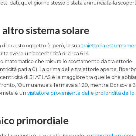
sti dati, quel giorno stesso è stata annunciata la scoper
 altro sistema solare
ia di questo oggetto è, però, la sua
traiettoria estremame
risulta avere un’eccentricità di circa 6.14.
ro matematico che misura lo scostamento da traiettorie
ricità pari a 0). La prima delle traiettorie aperte, l’iperbo
’eccentricità di 3I ATLAS è la maggiore tra quelle che abbi
nfronto, ‘Oumuamua si fermava a 1.20, mentre Borisov a 3
ometa è un
visitatore proveniente dalle profondità dello
mico primordiale
e della cometa è la sua età. Secondo le
stime del gruppo