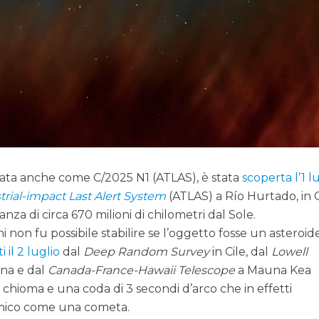
ficata anche come C/2025 N1 (ATLAS), è stata
scoperta l’1 l
trial-impact Last Alert System
(ATLAS) a Río Hurtado, in C
nza di circa 670 milioni di chilometri dal Sole.
 non fu possibile stabilire se l’oggetto fosse un asteroid
i il 2 luglio
dal
Deep Random Survey
in Cile, dal
Lowell
ona e dal
Canada-France-Hawaii Telescope
a Mauna Kea
chioma e una coda di 3 secondi d’arco che in effetti
smico come una cometa.