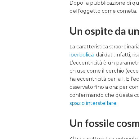
Dopo la pubblicazione di que
dell’oggetto come cometa.
Un ospite da un
La caratteristica straordinar
iperbolica
: dai dati, infatti, 
L’eccentricità è un paramet
chiuse come il cerchio (eccent
ha eccentricità pari a 1. E l
osservato fino a ora: per co
confermando che questa c
spazio interstellare
.
Un fossile cos
Altra caratteristica notevol