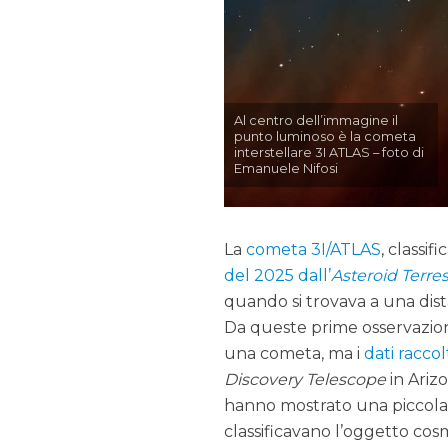
Al centro dell’immagine il
punto luminoso è la cometa
interstellare 3I ATLAS – foto di
Emanuele Nifosi
La
cometa 3I/ATLAS
, classi
del 2025 dall’
Asteroid Terres
quando si trovava a una dista
Da queste prime osservazioni
una cometa, ma i
dati raccolt
Discovery Telescope
in Ariz
hanno mostrato una piccola 
classificavano l’oggetto co