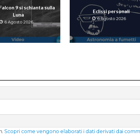
 Falcon 9 si schianta sulla
Eclissi personali
Luna
6 Agosto 2026
6 Agosto 2026
m.
Scopri come vengono elaborati i dati derivati dai comm