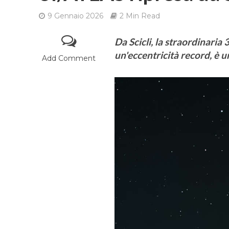
9 Gennaio 2026
2 Min Read
Da Scicli, la straordinaria
un'eccentricità record, è u
Add Comment