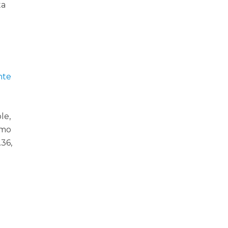
ta
nte
le,
amo
.36,