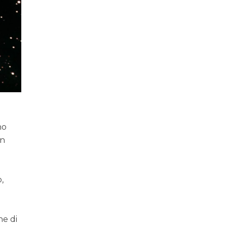
no
on
i
,
ne di