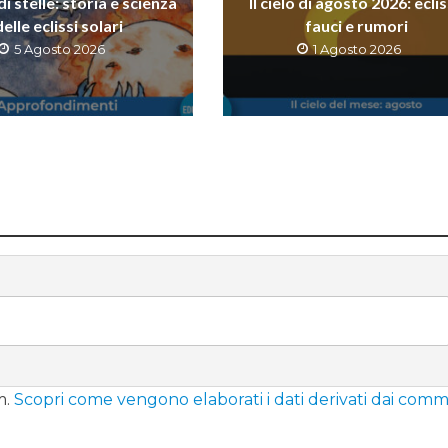
 stelle: storia e scienza
Il cielo di agosto 2026: eclis
delle eclissi solari
fauci e rumori
5 Agosto 2026
1 Agosto 2026
m.
Scopri come vengono elaborati i dati derivati dai comm