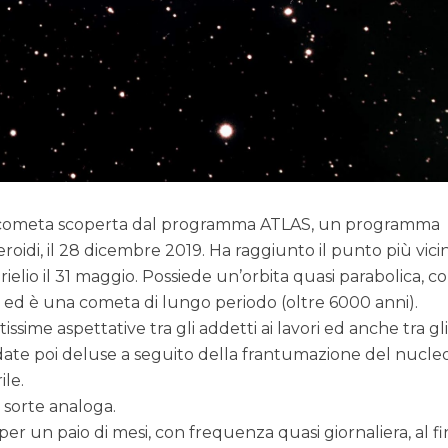
 cometa scoperta dal programma ATLAS, un programma
eroidi, il 28 dicembre 2019. Ha raggiunto il punto più vici
erielio il 31 maggio. Possiede un’orbita quasi parabolica, c
1, ed è una cometa di lungo periodo (oltre 6000 anni).
sime aspettative tra gli addetti ai lavori ed anche tra gl
date poi deluse a seguito della frantumazione del nucleo
ile.
 sorte analoga.
r un paio di mesi, con frequenza quasi giornaliera, al fi