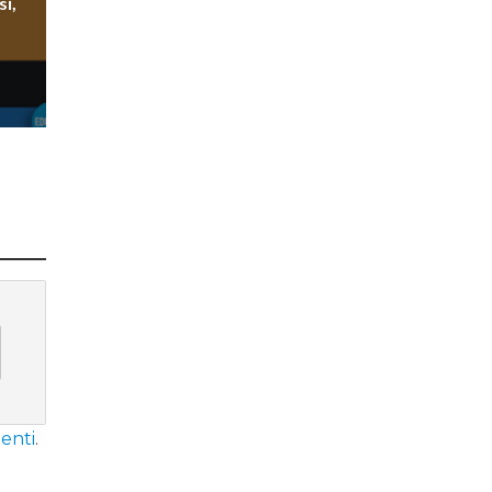
si,
enti
.