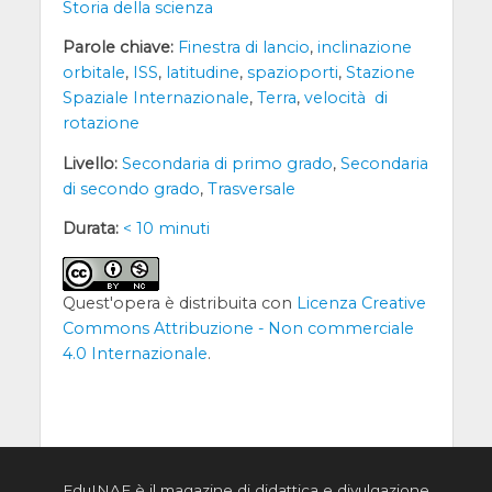
Storia della scienza
Parole chiave:
Finestra di lancio
,
inclinazione
orbitale
,
ISS
,
latitudine
,
spazioporti
,
Stazione
Spaziale Internazionale
,
Terra
,
velocità di
rotazione
Livello:
Secondaria di primo grado
,
Secondaria
di secondo grado
,
Trasversale
Durata:
< 10 minuti
Quest'opera è distribuita con
Licenza Creative
Commons Attribuzione - Non commerciale
4.0 Internazionale
.
EduINAF è il magazine di didattica e divulgazione