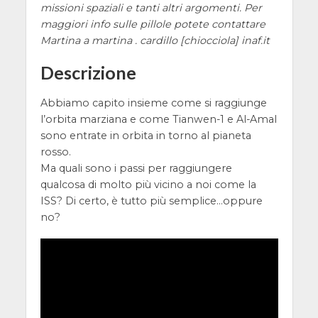
missioni spaziali e tanti altri argomenti. Per
maggiori info sulle pillole potete contattare
Martina a martina . cardillo [chiocciola] inaf.it
Descrizione
Abbiamo capito insieme come si raggiunge
l’orbita marziana e come Tianwen-1 e Al-Amal
sono entrate in orbita in torno al pianeta
rosso.
Ma quali sono i passi per raggiungere
qualcosa di molto più vicino a noi come la
ISS? Di certo, è tutto più semplice…oppure
no?