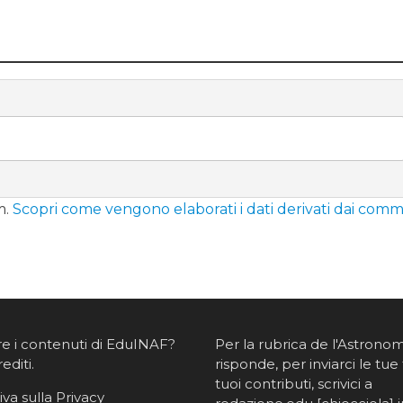
m.
Scopri come vengono elaborati i dati derivati dai comm
re i contenuti di EduINAF?
Per la rubrica de l'Astrono
rediti
.
risponde, per inviarci le tue 
tuoi contributi, scrivici a
va sulla Privacy