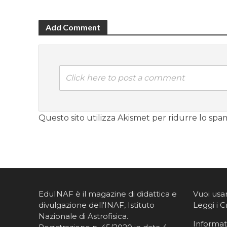
Add Comment
Click here to post a comment
Questo sito utilizza Akismet per ridurre lo spa
EduINAF è il magazine di didattica e
Vuoi usa
divulgazione dell'INAF,
Istituto
Leggi i C
Nazionale di Astrofisica
.
Informati