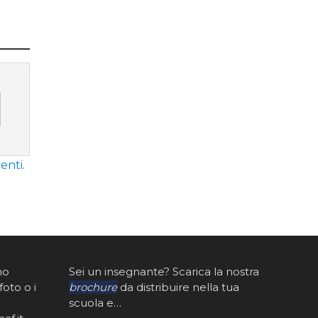
enti
.
mo
Sei un insegnante? Scarica la nostra
foto o i
brochure
da distribuire nella tua
scuola e…