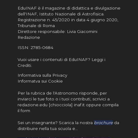
EduINAF è il magazine di didattica e divulgazione
dell'INAF,
Istituto Nazionale di Astrofisica
.
Registrazione n. 45/2020 in data 4 giugno 2020,
Tribunale di Roma
Direttore responsabile: Livia Giacomini
Redazione
ISSN:
2785-0684
Vuoi usare i contenuti di EduINAF?
Leggi i
Crediti
.
Informativa sulla Privacy
Informatva sui Cookie
Per la rubrica de l'Astronomo risponde, per
inviarci le tue foto o i tuoi contributi, scrivici a
redazione.edu [chiocciola] inaf.it oppure
compila
il form
Sei un insegnante? Scarica la nostra
brochure
da
distribuire nella tua scuola e…