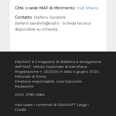
Città o sede INAF di riferimento
:
Inaf
,
Milano
Contatto
: Stefano Sandrelli
stefano.sandrelli@inaf.it - Scheda tecnica
disponibile su richiesta.
EduINAF è il magazine di didattica e divulgazione
dell'INAF,
Istituto Nazionale di Astrofisica
.
Registrazione n. 45/2020 in data 4 giugno 2020,
Tribunale di Roma
Direttore responsabile: Livia Giacomini
Redazione
ISSN:
2785-0684
Vuoi usare i contenuti di EduINAF?
Leggi i
Crediti
.