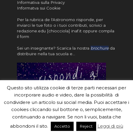
Informativa sulla Privacy
Informatva sui Cookie
Per la rubrica de l'Astronomo risponde, per
inviarci le tue foto o i tuoi contributi, scrivici a
redazione.edu [chiocciola] inaf.it oppure
compila
il form
Sei un insegnante? Scarica la nostra
brochure
da
distribuire nella tua scuola e…
Questo sito utilizza cookie di terze parti necessari per
incorporare audio e video, dare la possibilità di
condividere un articolo sui social media. Puoi accettare i
cookies cliccando sul bottone o, semplicemente,
continuando a navigare. Se non li vuoi, basta che
#eduinaf #inaf #astronomyforabetterworld.
abbondoni il sito.
Leggi di più
Accetto
Reject
Theme created by
Meks
. Powered by
WordPress
.