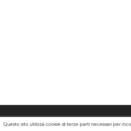
EduINAF è il magazine di didattica e
Vuoi usa
Questo sito utilizza cookie di terze parti necessari per inc
divulgazione dell'INAF,
Istituto
Leggi i C