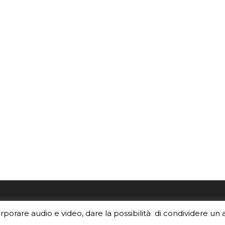
re i contenuti di EduINAF?
Per la rubrica de l'Astrono
orporare audio e video, dare la possibilità di condividere un 
rediti
.
risponde, per inviarci le tue 