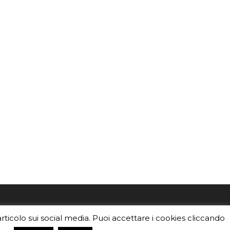
mo
Sei un insegnante? Scarica la nostra
articolo sui social media. Puoi accettare i cookies cliccando
foto o i
brochure
da distribuire nella tua